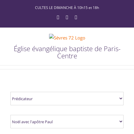
Passer
CULTES LE DIMANCHE À 10h15 et 18h
au
YouTube
Facebook
X
contenu
Église évangélique baptiste de Paris-
Centre