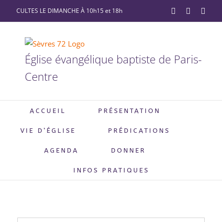
Passer
CULTES LE DIMANCHE À 10h15 et 18h
YouTube
Facebook
X
au
contenu
Église évangélique baptiste de Paris-
Centre
ACCUEIL
PRÉSENTATION
VIE D’ÉGLISE
PRÉDICATIONS
AGENDA
DONNER
INFOS PRATIQUES