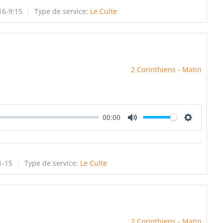
16-9:15
Type de service:
Le Culte
2 Corinthiens - Matin
00:00
Mute
Settings
1-15
Type de service:
Le Culte
2 Corinthiens - Matin