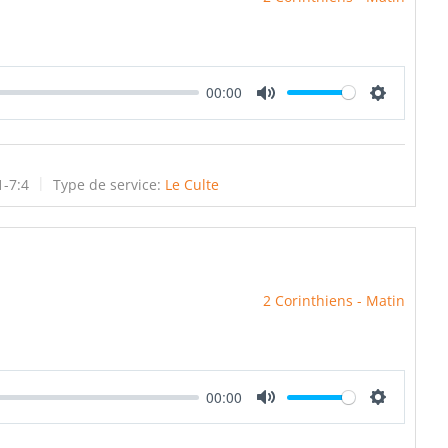
00:00
Mute
Settings
1-7:4
Type de service:
Le Culte
2 Corinthiens - Matin
00:00
Mute
Settings