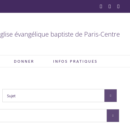
YouTube
Facebook
X
glise évangélique baptiste de Paris-Centre
DONNER
INFOS PRATIQUES

